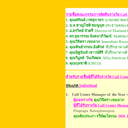
รายชื่อคณะกรรมการตัดสินรางวัล Call
1. คุณศรัณย์ เวชสุภาพร
นายกสมาคมน
2. ม.ล.ชาญโชติ ชมพูนุท
ประธานคณะอน
3. อ.สรวิทย์ บัวศรี
Director of Thaila
4. ดร.ยุพวรรณ นังคลาภิวัฒน์
รองคณะบด
5. คุณวิจิตรา เขมลาภ
Immediate Resou
6. คุณทิพย์วรรณ อังคีรส
ที่ปรึกษาทางด้
7. คุณนิฐนันท์ เชาวน์ศิริ
ที่ปรึกษาทางด้
8. คุณวิบูลย์ วันเกิดผล
AIA ( American In
9.
คุณกุลชาติ
(CISCO)
สำหรับรายชื่อผู้ที่ได้รับรางวัล Call Cent
ประเภท
Individual
1. Call Center Manager of the Year
=
ผู้มอบรางวัล
คุณวิจิตรา เขมลาภ
ผู้ที่
ไ
ด้รับรางวัล
Call Center Manag
Pimprapa Rawephatsopon
คุณพิมประภา รวีพัฒโสภณ
DHL Ex