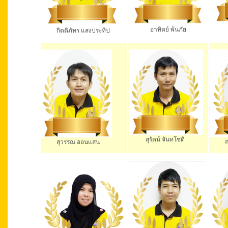
จอม
อาทิตย์ พ้นภัย
กิตติภัทร แสงประทีป
สุรัตน์ จันทโชติ
ณัฐว
สุวรรณ ออนแสน