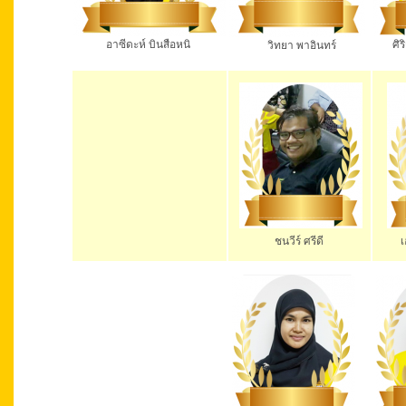
อาซีดะห์ บินสือหนิ
ศิริก
วิทยา พาอินทร์
ชนวีร์ ศรีดี
เ