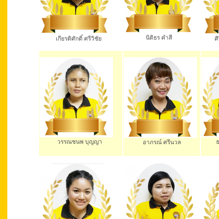
นิติธร คำสี
เกียรติศักดิ์ ศรีวิชัย
ศิริก
วรรณชนพ บุญญา
ธนิต
อาภรณ์ ศรีนวล