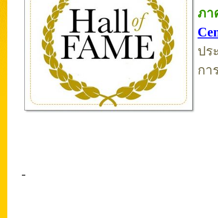
ภาค
Cen
ประ
กา