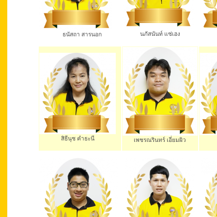
นภัสนันท์ แซ่เฮง
ธนัสถา สารนอก
นงน
สิธีนุช คำธะนี
เมทิ
เพชรณรินทร์ เอี่ยมผิว