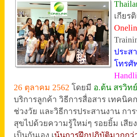
Thail
เกียร
Oneli
Trainin
ประสาน
โทรศัพ
Handl
26 ตุลาคม 2562
โดยมี
อ.ต้น สรวิทย์
บริการลูกค้า วิธีการสื่อสาร เทคนิ
ช่วงวัย และวิธีการประสานงาน การรับ
สุขไปด้วยความรู้ใหม่ๆ รอยยิ้ม เส
เป็นกันเอง เ
น้นการฝึกปฎิบัติมากกว