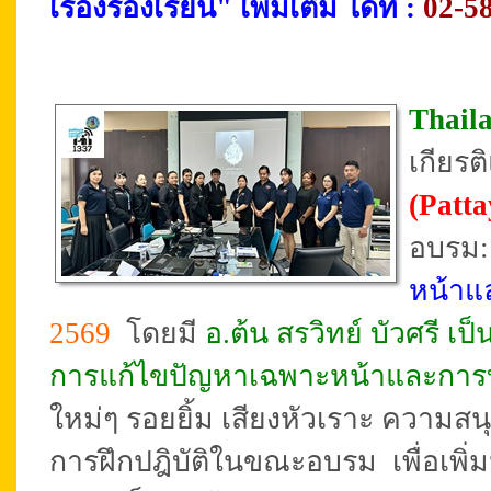
เรื่องร้องเรียน"
เพิ่มเติม ได้ที่ :
02-5
Thail
เกียร
(Patt
อบรม
หน้าแ
2569
โดยมี
อ.ต้น สรวิทย์ บัวศรี เ
การแก้ไขปัญหาเฉพาะหน้าและการ
ใหม่ๆ รอยยิ้ม เสียงหัวเราะ ความส
การฝึกปฎิบัติในขณะอบรม เพื่อเพิ่