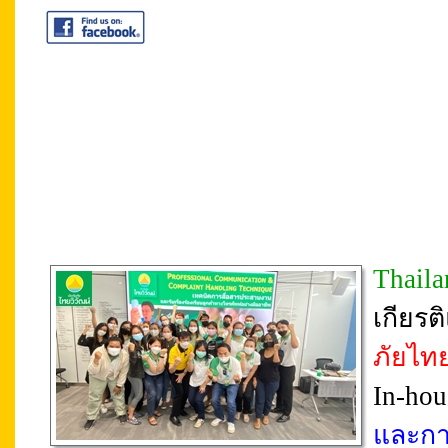
Thail
เกียร
ภัยไทย
In-hou
และการ